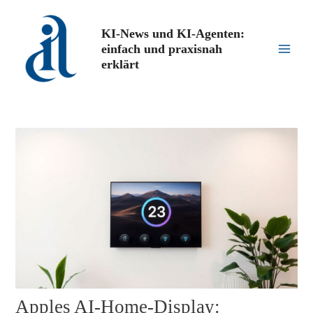
Zum
Inhalt
KI-News und KI-Agenten:
springen
einfach und praxisnah
Main
erklärt
Men
Apples AI-Home-Display: