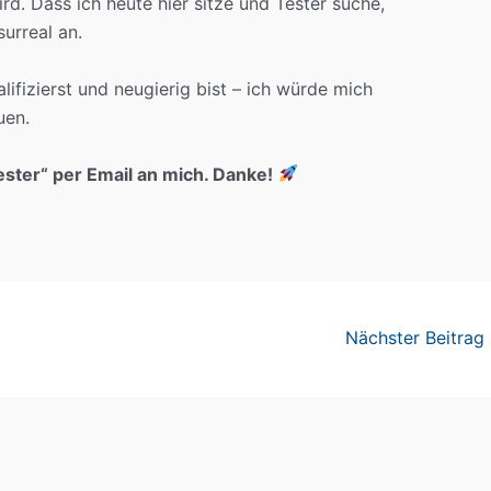
ird. Dass ich heute hier sitze und Tester suche,
urreal an.
fizierst und neugierig bist – ich würde mich
uen.
ester“ per Email an mich. Danke!
Nächster Beitrag