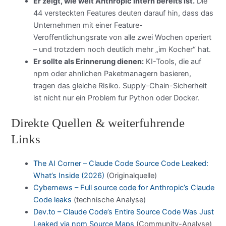
Er zeigt, wie weit Anthropic intern bereits ist.
Die
44 versteckten Features deuten darauf hin, dass das
Unternehmen mit einer Feature-
Veroffentlichungsrate von alle zwei Wochen operiert
– und trotzdem noch deutlich mehr „im Kocher“ hat.
Er sollte als Erinnerung dienen:
KI-Tools, die auf
npm oder ahnlichen Paketmanagern basieren,
tragen das gleiche Risiko. Supply-Chain-Sicherheit
ist nicht nur ein Problem fur Python oder Docker.
Direkte Quellen & weiterfuhrende
Links
The AI Corner – Claude Code Source Code Leaked:
What’s Inside (2026)
(Originalquelle)
Cybernews – Full source code for Anthropic’s Claude
Code leaks
(technische Analyse)
Dev.to – Claude Code’s Entire Source Code Was Just
Leaked via npm Source Maps
(Community-Analyse)