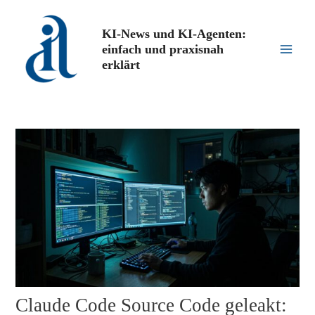
Zum
Inhalt
KI-News und KI-Agenten:
springen
einfach und praxisnah
Main
erklärt
Men
Claude Code Source Code geleakt: