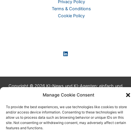
Privacy Policy
Terms & Conditions
Cookie Policy
Copyright © 2026 KI-News und KI-Agenten: einfach und
praxisnah erklärt
Manage Cookie Consent
To provide the best experiences, we use technologies like cookies to store
and/or access device information. Consenting to these technologies will
allow us to process data such as browsing behavior or unique IDs on this
site. Not consenting or withdrawing consent, may adversely affect certain
features and functions.