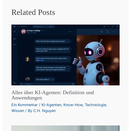
Related Posts
Alles über KI-Agenten: Definition und
Anwendungen
Ein Kommentar
/
KI-Agenten
,
Know-How
,
Technologie
,
Wissen
/ By
C.H. Nguyen