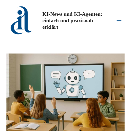
Zum
Inhalt
KI-News und KI-Agenten:
springen
einfach und praxisnah
Main
erklärt
Men