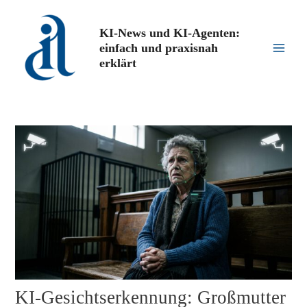
Zum
Inhalt
KI-News und KI-Agenten:
springen
einfach und praxisnah
Main
erklärt
Men
KI-Gesichtserkennung: Großmutter