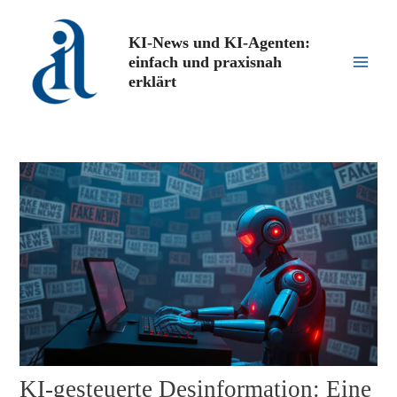
Zum
Inhalt
KI-News und KI-Agenten:
springen
einfach und praxisnah
Main
erklärt
Men
KI-gesteuerte Desinformation: Eine