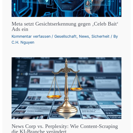
Meta setzt Gesichtserkennung gegen ‚Celeb Bait‘
Ads ein
Kommentar verfassen
/
Gesellschaft
,
News
,
Sicherheit
/ By
C.H. Nguyen
News Corp vs. Perplexity: Wie Content-Scraping
die KI-Branche verändert