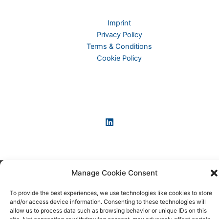
Imprint
Privacy Policy
Terms & Conditions
Cookie Policy
Manage Cookie Consent
Copyright © 2026 KI-News und KI-Agenten: einfach und
praxisnah erklärt
To provide the best experiences, we use technologies like cookies to store
and/or access device information. Consenting to these technologies will
allow us to process data such as browsing behavior or unique IDs on this