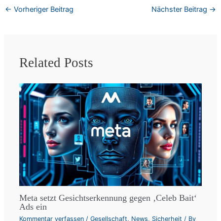
←
Vorheriger Beitrag
Nächster Beitrag
→
Related Posts
Meta setzt Gesichtserkennung gegen ‚Celeb Bait‘
Ads ein
Kommentar verfassen
/
Gesellschaft
,
News
,
Sicherheit
/ By