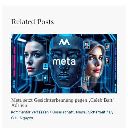
Related Posts
Meta setzt Gesichtserkennung gegen ‚Celeb Bait‘
Ads ein
Kommentar verfassen
/
Gesellschaft
,
News
,
Sicherheit
/ By
C.H. Nguyen