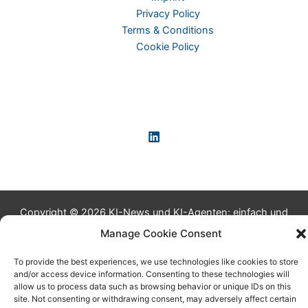
Privacy Policy
Terms & Conditions
Cookie Policy
Copyright © 2026 KI-News und KI-Agenten: einfach und
praxisnah erklärt
Manage Cookie Consent
To provide the best experiences, we use technologies like cookies to store
and/or access device information. Consenting to these technologies will
allow us to process data such as browsing behavior or unique IDs on this
site. Not consenting or withdrawing consent, may adversely affect certain