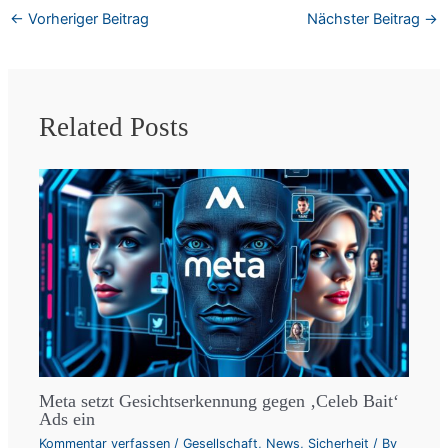
←
Vorheriger Beitrag
Nächster Beitrag
→
Related Posts
Meta setzt Gesichtserkennung gegen ‚Celeb Bait‘
Ads ein
Kommentar verfassen
/
Gesellschaft
,
News
,
Sicherheit
/ By