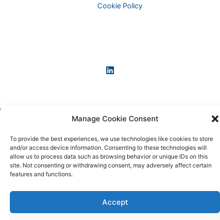
Cookie Policy
Manage Cookie Consent
Copyright © 2026 KI-News und KI-Agenten: einfach und
praxisnah erklärt
To provide the best experiences, we use technologies like cookies to store
and/or access device information. Consenting to these technologies will
allow us to process data such as browsing behavior or unique IDs on this
site. Not consenting or withdrawing consent, may adversely affect certain
features and functions.
Accept