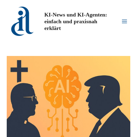
Zum
Inhalt
KI-News und KI-Agenten:
springen
einfach und praxisnah
Main
erklärt
Men