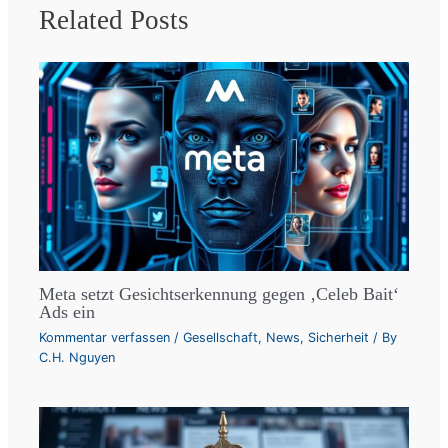
Related Posts
Meta setzt Gesichtserkennung gegen ‚Celeb Bait‘
Ads ein
Kommentar verfassen
/
Gesellschaft
,
News
,
Sicherheit
/ By
C.H. Nguyen