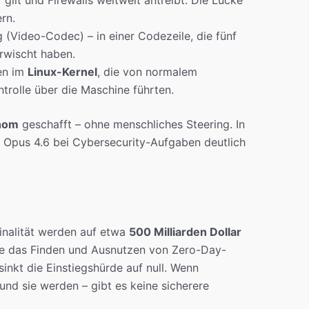
gilt und Firewalls weltweit antreibt. Die Lücke
rn.
(Video-Codec) – in einer Codezeile, die fünf
erwischt haben.
en im
Linux-Kernel
, die von normalem
trolle über die Maschine führten.
nom
geschafft – ohne menschliches Steering. In
 Opus 4.6 bei Cybersecurity-Aufgaben deutlich
inalität werden auf etwa
500 Milliarden Dollar
te das Finden und Ausnutzen von Zero-Day-
sinkt die Einstiegshürde auf null. Wenn
nd sie werden – gibt es keine sicherere