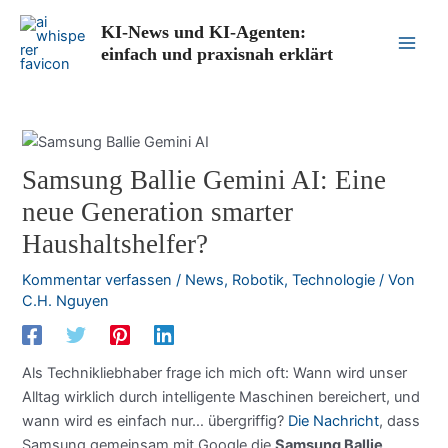
Zum
KI-News und KI-Agenten:
Inhalt
einfach und praxisnah erklärt
Main
springen
Men
Samsung Ballie Gemini AI: Eine
neue Generation smarter
Haushaltshelfer?
Kommentar verfassen
/
News
,
Robotik
,
Technologie
/ Von
C.H. Nguyen
Als Technikliebhaber frage ich mich oft: Wann wird unser
Alltag wirklich durch intelligente Maschinen bereichert, und
wann wird es einfach nur… übergriffig?
Die Nachricht
, dass
Samsung gemeinsam mit Google die
Samsung Ballie