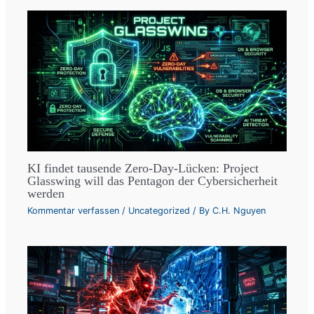
KI findet tausende Zero-Day-Lücken: Project
Glasswing will das Pentagon der Cybersicherheit
werden
Kommentar verfassen
/
Uncategorized
/ By
C.H. Nguyen