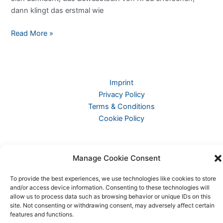
dann klingt das erstmal wie
Die
Read More »
Erkundung
des
KI-
Bewusstseins
Imprint
durch
Privacy Policy
Anthropic:
Terms & Conditions
Was
Cookie Policy
bedeutet
das
für
Manage Cookie Consent
die
Zukunft
To provide the best experiences, we use technologies like cookies to store
der
and/or access device information. Consenting to these technologies will
allow us to process data such as browsing behavior or unique IDs on this
künstlichen
site. Not consenting or withdrawing consent, may adversely affect certain
Intelligenz?
features and functions.