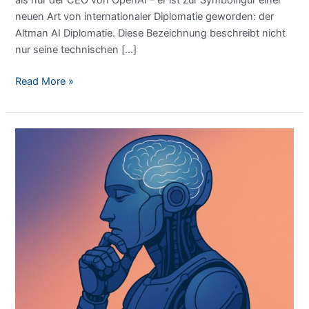
neuen Art von internationaler Diplomatie geworden: der
Altman AI Diplomatie. Diese Bezeichnung beschreibt nicht
nur seine technischen […]
Sam
Read More »
Altman
und
die
Diplomatie
der
Künstlichen
Intelligenz