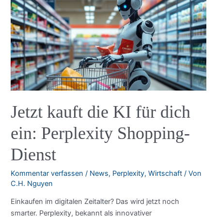
Meta
im
KI-
Rennen
wirklich
antreibt
Jetzt kauft die KI für dich
ein: Perplexity Shopping-
Dienst
Kommentar verfassen
/
News
,
Perplexity
,
Wirtschaft
/ Von
C.H. Nguyen
Einkaufen im digitalen Zeitalter? Das wird jetzt noch
smarter. Perplexity, bekannt als innovativer