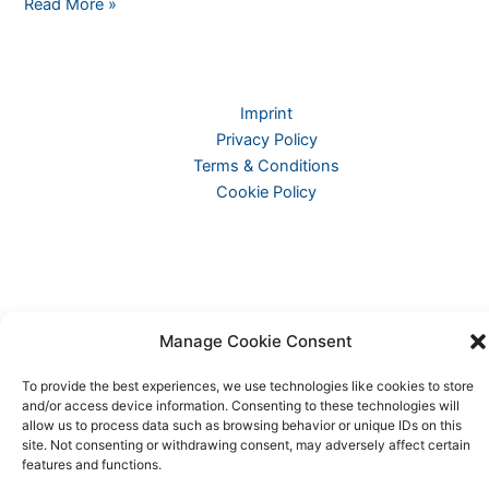
News
Read More »
Corp
vs.
Perplexity:
Wie
Imprint
Content-
Privacy Policy
Scraping
Terms & Conditions
die
Cookie Policy
KI-
Branche
verändert
Manage Cookie Consent
To provide the best experiences, we use technologies like cookies to store
and/or access device information. Consenting to these technologies will
allow us to process data such as browsing behavior or unique IDs on this
site. Not consenting or withdrawing consent, may adversely affect certain
Copyright © 2026 KI-News und KI-Agenten: einfach und
features and functions.
praxisnah erklärt