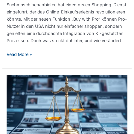
Suchmaschinenanbieter, hat einen neuen Shopping-Dienst
eingeführt, der das Online-Einkaufserlebnis revolutionieren
könnte. Mit der neuen Funktion „Buy with Pro“ können Pro-
Nutzer in den USA nicht nur einfacher shoppen, sondern
genießen eine durchdachte Integration von KI-gestützten
Prozessen. Doch was steckt dahinter, und wie verändert
Jetzt
Read More »
kauft
die
KI
für
dich
ein:
Perplexity
Shopping-
Dienst