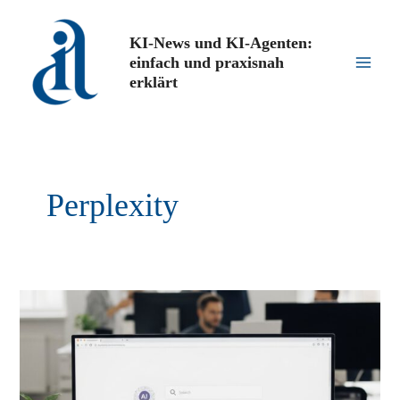
Zum
Inhalt
KI-News und KI-Agenten:
springen
einfach und praxisnah
Main
erklärt
Men
Perplexity