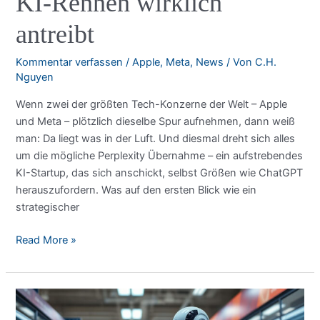
KI-Rennen wirklich
antreibt
Kommentar verfassen
/
Apple
,
Meta
,
News
/ Von
C.H.
Nguyen
Wenn zwei der größten Tech-Konzerne der Welt – Apple
und Meta – plötzlich dieselbe Spur aufnehmen, dann weiß
man: Da liegt was in der Luft. Und diesmal dreht sich alles
um die mögliche Perplexity Übernahme – ein aufstrebendes
KI-Startup, das sich anschickt, selbst Größen wie ChatGPT
herauszufordern. Was auf den ersten Blick wie ein
strategischer
Perplexity
Read More »
Übernahme:
Was
Apple
und