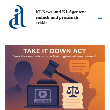
Zum
Inhalt
KI-News und KI-Agenten:
springen
einfach und praxisnah
Main
erklärt
Men