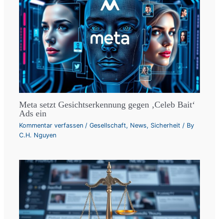
Meta setzt Gesichtserkennung gegen ‚Celeb Bait‘
Ads ein
Kommentar verfassen
/
Gesellschaft
,
News
,
Sicherheit
/ By
C.H. Nguyen