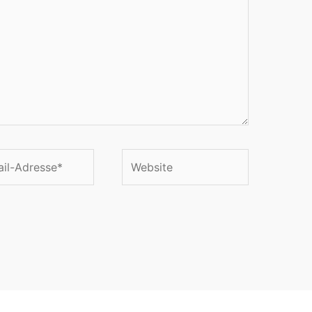
Website
se*