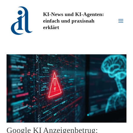
Zum
Inhalt
KI-News und KI-Agenten:
springen
einfach und praxisnah
Main
erklärt
Men
Google KI Anzeigenbetrug: