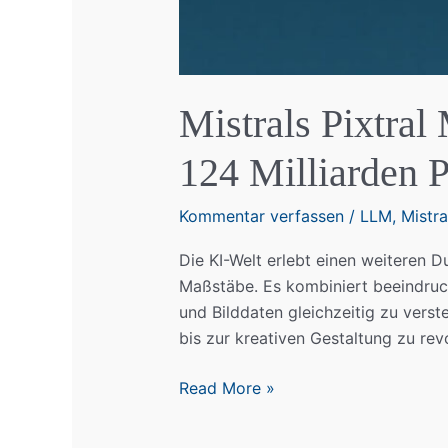
Mistrals Pixtral
124 Milliarden 
Kommentar verfassen
/
LLM
,
Mistra
Die KI-Welt erlebt einen weiteren D
Maßstäbe. Es kombiniert beeindruck
und Bilddaten gleichzeitig zu vers
bis zur kreativen Gestaltung zu rev
Mistrals
Read More »
Pixtral
Modell: