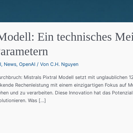
 Modell: Ein technisches Me
Parametern
l
,
News
,
OpenAI
/ Von
C.H. Nguyen
urchbruch: Mistrals Pixtral Modell setzt mit unglaublichen 
ende Rechenleistung mit einem einzigartigen Fokus auf Mul
tehen und zu verarbeiten. Diese Innovation hat das Potenzi
olutionieren. Was […]