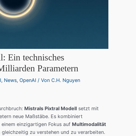
l: Ein technisches
Milliarden Parametern
l
,
News
,
OpenAI
/ Von
C.H. Nguyen
Durchbruch:
Mistrals Pixtral Modell
setzt mit
metern neue Maßstäbe. Es kombiniert
 einem einzigartigen Fokus auf
Multimodalität
n gleichzeitig zu verstehen und zu verarbeiten.