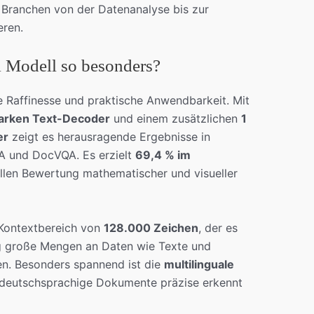
, Branchen von der Datenanalyse bis zur
eren.
l Modell so besonders?
e Raffinesse und praktische Anwendbarkeit. Mit
tarken Text-Decoder
und einem zusätzlichen
1
er
zeigt es herausragende Ergebnisse in
A und DocVQA. Es erzielt
69,4 % im
ollen Bewertung mathematischer und visueller
e Kontextbereich von
128.000 Zeichen
, der es
ig große Mengen an Daten wie Texte und
en. Besonders spannend ist die
multilinguale
 deutschsprachige Dokumente präzise erkennt