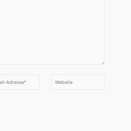
Website
se*