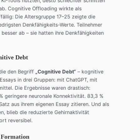
 KI-Tools nutzten, desto schlechter schnitten
ab. Cognitive Offloading wirkte als
fällig: Die Altersgruppe 17–25 zeigte die
edrigsten Denkfähigkeits-Werte. Teilnehmer
 besser ab – sie hatten ihre Denkfähigkeiten
itive Debt
die den Begriff
„Cognitive Debt“
– kognitive
Essays in drei Gruppen: mit ChatGPT, mit
ttel. Die Ergebnisse waren drastisch:
 geringere neuronale Konnektivität. 83,3 %
Satz aus ihrem eigenen Essay zitieren. Und als
, blieb die reduzierte Gehirnaktivität
rt reversibel.
l Formation