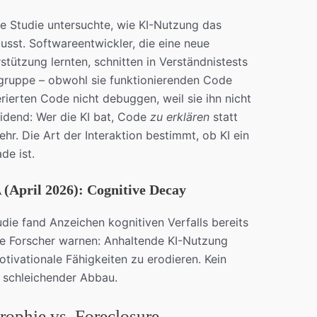
te Studie untersuchte, wie KI-Nutzung das
usst. Softwareentwickler, die eine neue
tützung lernten, schnitten in Verständnistests
lgruppe – obwohl sie funktionierenden Code
rierten Code nicht debuggen, weil sie ihn nicht
eidend: Wer die KI bat, Code
zu erklären
statt
ehr. Die Art der Interaktion bestimmt, ob KI ein
de ist.
April 2026): Cognitive Decay
die fand Anzeichen kognitiven Verfalls bereits
ie Forscher warnen: Anhaltende KI-Nutzung
motivationale Fähigkeiten zu erodieren. Kein
n schleichender Abbau.
rophie vs. Foreclosure