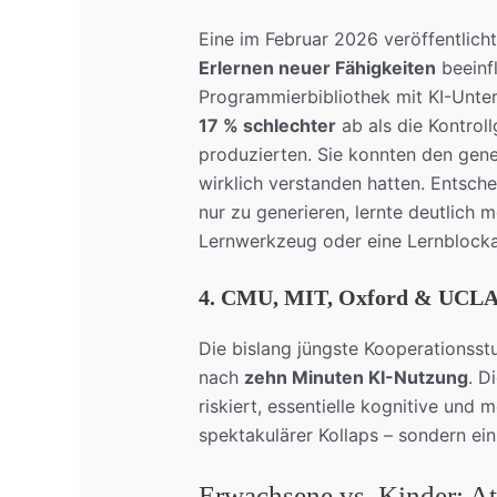
Eine im Februar 2026 veröffentlich
Erlernen neuer Fähigkeiten
beeinfl
Programmierbibliothek mit KI-Unters
17 % schlechter
ab als die Kontrol
produzierten. Sie konnten den gene
wirklich verstanden hatten. Entsch
nur zu generieren, lernte deutlich m
Lernwerkzeug oder eine Lernblocka
4. CMU, MIT, Oxford & UCLA (
Die bislang jüngste Kooperationsstu
nach
zehn Minuten KI-Nutzung
. D
riskiert, essentielle kognitive und 
spektakulärer Kollaps – sondern ei
Erwachsene vs. Kinder: At