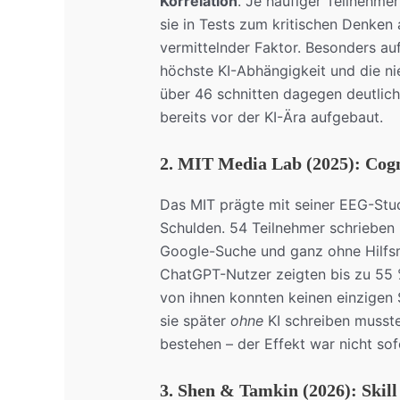
Korrelation
. Je häufiger Teilnehmer
sie in Tests zum kritischen Denken 
vermittelnder Faktor. Besonders auf
höchste KI-Abhängigkeit und die ni
über 46 schnitten dagegen deutlich
bereits vor der KI-Ära aufgebaut.
2. MIT Media Lab (2025): Cogn
Das MIT prägte mit seiner EEG-Stu
Schulden. 54 Teilnehmer schrieben 
Google-Suche und ganz ohne Hilfsmi
ChatGPT-Nutzer zeigten bis zu 55 %
von ihnen konnten keinen einzigen 
sie später
ohne
KI schreiben mussten
bestehen – der Effekt war nicht sofo
3. Shen & Tamkin (2026): Skil