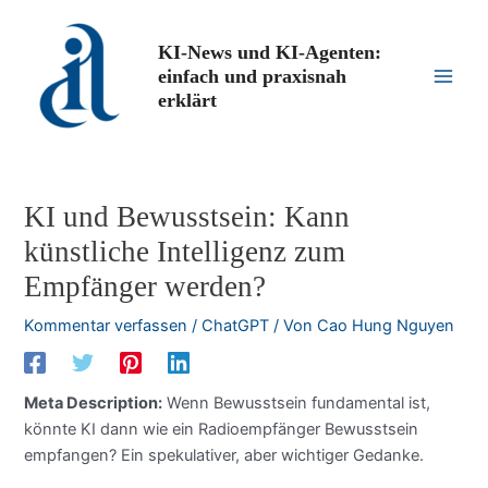
Zum
Inhalt
KI-News und KI-Agenten:
springen
einfach und praxisnah
Main
erklärt
Men
KI und Bewusstsein: Kann
künstliche Intelligenz zum
Empfänger werden?
Kommentar verfassen
/
ChatGPT
/ Von
Cao Hung Nguyen
Meta Description:
Wenn Bewusstsein fundamental ist,
könnte KI dann wie ein Radioempfänger Bewusstsein
empfangen? Ein spekulativer, aber wichtiger Gedanke.