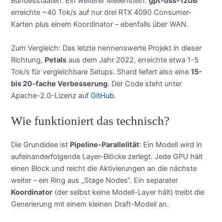
Bundesstaaten. Ein weiterer Meilenstein:
gpt-oss-120B
erreichte ~40 Tok/s auf nur drei RTX 4090 Consumer-
Karten plus einem Koordinator – ebenfalls über WAN.
Zum Vergleich: Das letzte nennenswerte Projekt in dieser
Richtung,
Petals
aus dem Jahr 2022, erreichte etwa 1-5
Tok/s für vergleichbare Setups. Shard liefert also eine
15-
bis 20-fache Verbesserung
. Der Code steht unter
Apache-2.0-Lizenz auf
GitHub
.
Wie funktioniert das technisch?
Die Grundidee ist
Pipeline-Parallelität
: Ein Modell wird in
aufeinanderfolgende Layer-Blöcke zerlegt. Jede GPU hält
einen Block und reicht die Aktivierungen an die nächste
weiter – ein Ring aus „Stage Nodes“. Ein separater
Koordinator
(der selbst keine Modell-Layer hält) treibt die
Generierung mit einem kleinen Draft-Modell an.