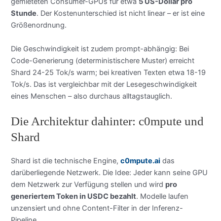
gemieteten Consumer-GPUs für etwa
5 US-Dollar pro
Stunde
. Der Kostenunterschied ist nicht linear – er ist eine
Größenordnung.
Die Geschwindigkeit ist zudem prompt-abhängig: Bei
Code-Generierung (deterministischere Muster) erreicht
Shard 24-25 Tok/s warm; bei kreativen Texten etwa 18-19
Tok/s. Das ist vergleichbar mit der Lesegeschwindigkeit
eines Menschen – also durchaus alltagstauglich.
Die Architektur dahinter: c0mpute und
Shard
Shard ist die technische Engine,
c0mpute.ai
das
darüberliegende Netzwerk. Die Idee: Jeder kann seine GPU
dem Netzwerk zur Verfügung stellen und wird
pro
generiertem Token in USDC bezahlt
. Modelle laufen
unzensiert und ohne Content-Filter in der Inferenz-
Pipeline.