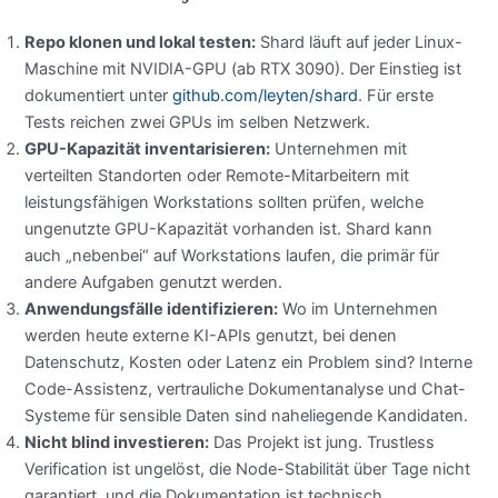
Repo klonen und lokal testen:
Shard läuft auf jeder Linux-
Maschine mit NVIDIA-GPU (ab RTX 3090). Der Einstieg ist
dokumentiert unter
github.com/leyten/shard
. Für erste
Tests reichen zwei GPUs im selben Netzwerk.
GPU-Kapazität inventarisieren:
Unternehmen mit
verteilten Standorten oder Remote-Mitarbeitern mit
leistungsfähigen Workstations sollten prüfen, welche
ungenutzte GPU-Kapazität vorhanden ist. Shard kann
auch „nebenbei“ auf Workstations laufen, die primär für
andere Aufgaben genutzt werden.
Anwendungsfälle identifizieren:
Wo im Unternehmen
werden heute externe KI-APIs genutzt, bei denen
Datenschutz, Kosten oder Latenz ein Problem sind? Interne
Code-Assistenz, vertrauliche Dokumentanalyse und Chat-
Systeme für sensible Daten sind naheliegende Kandidaten.
Nicht blind investieren:
Das Projekt ist jung. Trustless
Verification ist ungelöst, die Node-Stabilität über Tage nicht
garantiert, und die Dokumentation ist technisch