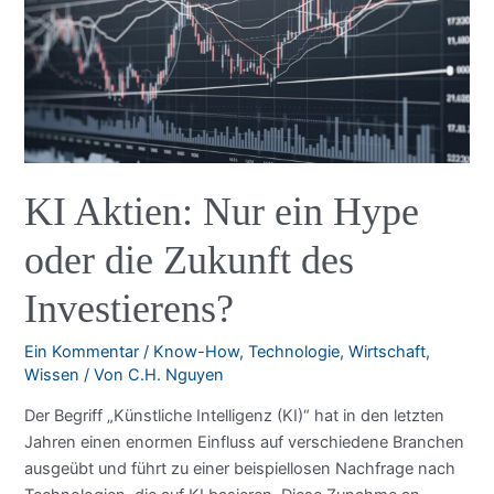
was
die
Berkeley-
Studie
bedeutet
KI Aktien: Nur ein Hype
oder die Zukunft des
Investierens?
Ein Kommentar
/
Know-How
,
Technologie
,
Wirtschaft
,
Wissen
/ Von
C.H. Nguyen
Der Begriff „Künstliche Intelligenz (KI)“ hat in den letzten
Jahren einen enormen Einfluss auf verschiedene Branchen
ausgeübt und führt zu einer beispiellosen Nachfrage nach