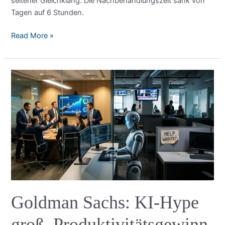
seltener Gleichklang. Die Nachbehandlungszeit sank von
Tagen auf 6 Stunden.
KI
Read More »
hat
einen
neuen
rostfreien
Stahl
entwickelt
–
stärker
und
günstiger
als
alles
davor
Goldman Sachs: KI-Hype
groß, Produktivitätsgewinn