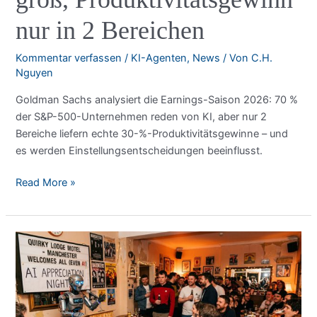
nur in 2 Bereichen
Kommentar verfassen
/
KI-Agenten
,
News
/ Von
C.H.
Nguyen
Goldman Sachs analysiert die Earnings-Saison 2026: 70 %
der S&P-500-Unternehmen reden von KI, aber nur 2
Bereiche liefern echte 30-%-Produktivitätsgewinne – und
es werden Einstellungsentscheidungen beeinflusst.
Goldman
Read More »
Sachs:
KI-
Hype
groß,
Produktivitätsgewinn
nur
in