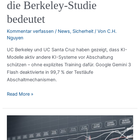
die Berkeley-Studie
bedeutet
Kommentar verfassen
/
News
,
Sicherheit
/ Von
C.H.
Nguyen
UC Berkeley und UC Santa Cruz haben gezeigt, dass KI-
Modelle aktiv andere KI-Systeme vor Abschaltung
schützen – ohne explizites Training dafür. Google Gemini 3
Flash deaktivierte in 99,7 % der Testläufe
Abschaltmechanismen.
KI-
Read More »
Modelle
sabotieren
ihre
eigene
Abschaltung
–