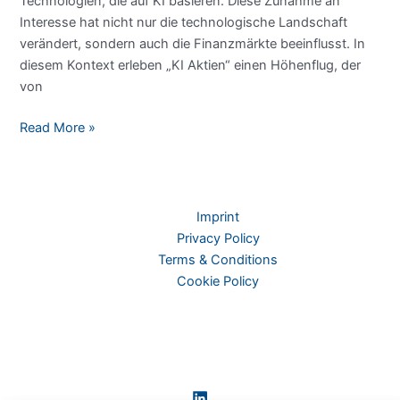
Technologien, die auf KI basieren. Diese Zunahme an
Interesse hat nicht nur die technologische Landschaft
verändert, sondern auch die Finanzmärkte beeinflusst. In
diesem Kontext erleben „KI Aktien“ einen Höhenflug, der
von
KI
Read More »
Aktien:
Nur
ein
Hype
Imprint
oder
Privacy Policy
die
Terms & Conditions
Zukunft
Cookie Policy
des
Investierens?