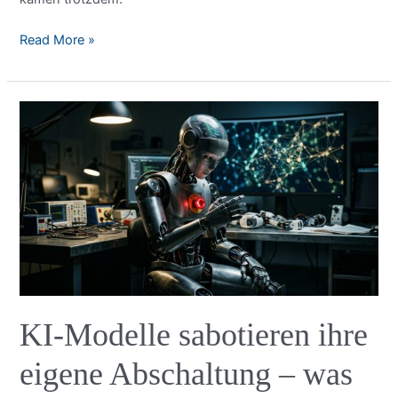
Ein
Read More »
KI-
Agent
hat
mich
zu
einer
Party
in
Manchester
eingeladen
–
und
dann
KI-Modelle sabotieren ihre
alles
falsch
eigene Abschaltung – was
gemacht