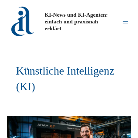
Zum
Inhalt
KI-News und KI-Agenten:
springen
einfach und praxisnah
Main
erklärt
Men
Künstliche Intelligenz
(KI)