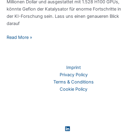
Millionen Dollar und ausgestattet mit 1.528 H100 GPUs,
könnte Gefion der Katalysator für enorme Fortschritte in
der KI-Forschung sein. Lass uns einen genaueren Blick
darauf
Dänemarks
Read More »
KI-
Supercomputer:
Gefion
Imprint
Privacy Policy
Terms & Conditions
Cookie Policy