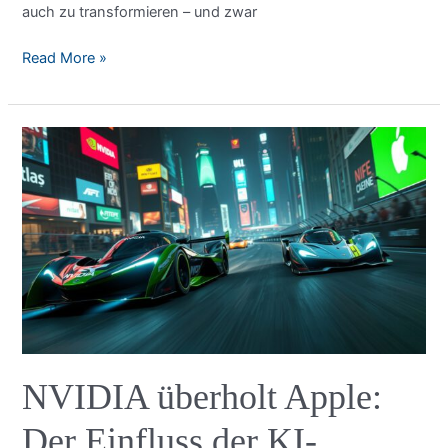
auch zu transformieren – und zwar
NVIDIA
Read More »
Fugatto:
Wie
KI
die
Audioproduktion
verändert
NVIDIA überholt Apple:
Der Einfluss der KI-