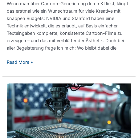
Wenn man über Cartoon-Generierung durch KI liest, klingt
das erstmal wie ein Wunschtraum für viele Kreative mit
knappen Budgets: NVIDIA und Stanford haben eine
Technik entwickelt, die es erlaubt, auf Basis einfacher
Texteingaben komplette, konsistente Cartoon-Filme zu
erzeugen – und das mit verblüffender Ästhetik. Doch bei
aller Begeisterung frage ich mich: Wo bleibt dabei die
Cartoon-
Read More »
Generierung
durch
KI
von
NVIDIA
und
Stanford:
Ein
kritischer
Blick