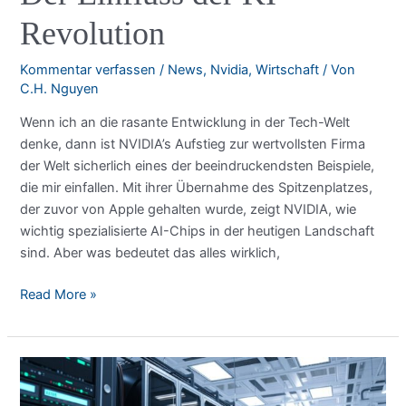
Revolution
Kommentar verfassen
/
News
,
Nvidia
,
Wirtschaft
/ Von
C.H. Nguyen
Wenn ich an die rasante Entwicklung in der Tech-Welt
denke, dann ist NVIDIA’s Aufstieg zur wertvollsten Firma
der Welt sicherlich eines der beeindruckendsten Beispiele,
die mir einfallen. Mit ihrer Übernahme des Spitzenplatzes,
der zuvor von Apple gehalten wurde, zeigt NVIDIA, wie
wichtig spezialisierte AI-Chips in der heutigen Landschaft
sind. Aber was bedeutet das alles wirklich,
NVIDIA
Read More »
überholt
Apple:
Der
Einfluss
der