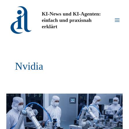
Zum
Inhalt
KI-News und KI-Agenten:
springen
einfach und praxisnah
Main
erklärt
Men
Nvidia