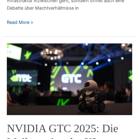
Infrastruktur inzwischen geht, sondern öffnet auch eine
Debatte über Machtverhältnisse in
NVIDIA
Read More »
KI-
Chip-
Produktion
USA:
Chancen
für
die
Industrie
und
gesellschaftliche
Fragen
NVIDIA GTC 2025: Die