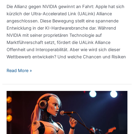
Die Allianz gegen NVIDIA gewinnt an Fahrt: Apple hat sich
kürzlich der Ultra-Accelerated Link (UALink) Alliance
angeschlossen. Diese Bewegung stellt eine spannende
Entwicklung in der KI-Hardwarebranche dar. Während
NVIDIA mit seiner proprietären Technologie auf
Marktführerschaft setzt, fördert die UALink Alliance
Offenheit und Interoperabilität. Aber wie wird sich dieser
Wettbewerb entwickeln? Und welche Chancen und Risiken
Die
Read More »
Allianz
gegen
NVIDIA:
Ein
neuer
Wettbewerb
im
KI-