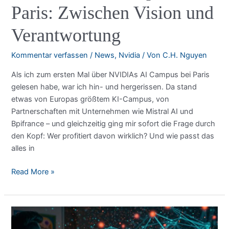
Paris: Zwischen Vision und
Verantwortung
Kommentar verfassen
/
News
,
Nvidia
/ Von
C.H. Nguyen
Als ich zum ersten Mal über NVIDIAs AI Campus bei Paris
gelesen habe, war ich hin- und hergerissen. Da stand
etwas von Europas größtem KI-Campus, von
Partnerschaften mit Unternehmen wie Mistral AI und
Bpifrance – und gleichzeitig ging mir sofort die Frage durch
den Kopf: Wer profitiert davon wirklich? Und wie passt das
alles in
NVIDIAs
Read More »
AI
Campus
bei
Paris: