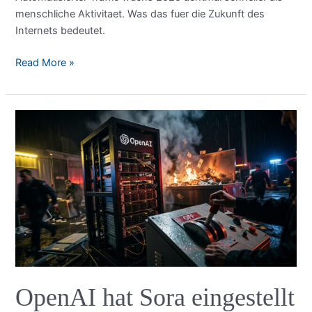
menschliche Aktivitaet. Was das fuer die Zukunft des
Internets bedeutet.
Bots
Read More »
ueberholen
Menschen:
Der
Report,
der
das
Internet
veraendert
OpenAI hat Sora eingestellt