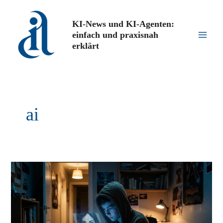
Zum
Inhalt
KI-News und KI-Agenten:
springen
einfach und praxisnah
Main
erklärt
Men
ai