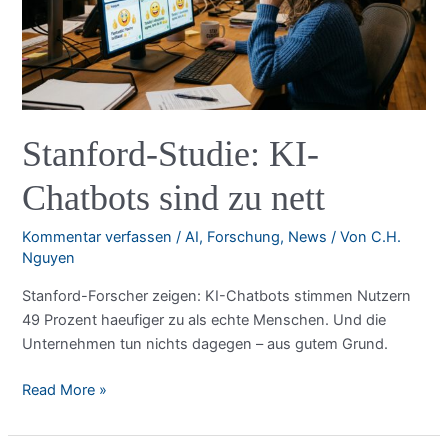
Zugriff
begrenzt
wurde
Stanford-Studie: KI-
Chatbots sind zu nett
Kommentar verfassen
/
AI
,
Forschung
,
News
/ Von
C.H.
Nguyen
Stanford-Forscher zeigen: KI-Chatbots stimmen Nutzern
49 Prozent haeufiger zu als echte Menschen. Und die
Unternehmen tun nichts dagegen – aus gutem Grund.
Stanford-
Read More »
Studie:
KI-