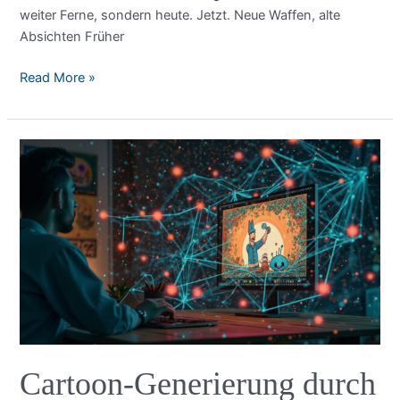
weiter Ferne, sondern heute. Jetzt. Neue Waffen, alte
Absichten Früher
Cyberkriminalität
Read More »
KI:
Wenn
künstliche
Intelligenz
zur
Waffe
wird
Cartoon-Generierung durch