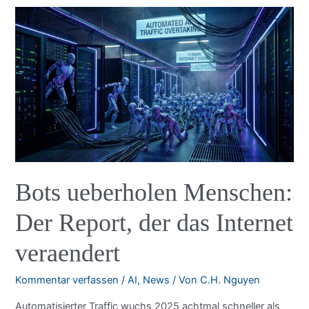
Chatbots
sind
zu
nett
Bots ueberholen Menschen:
Der Report, der das Internet
veraendert
Kommentar verfassen
/
AI
,
News
/ Von
C.H. Nguyen
Automatisierter Traffic wuchs 2025 achtmal schneller als