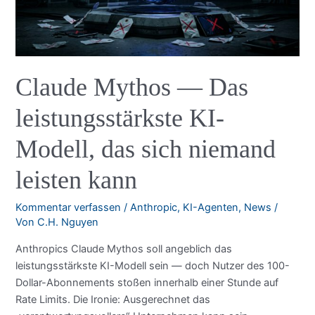
auf
—
340
Millionen
Menschen
Claude Mythos — Das
betroffen
leistungsstärkste KI-
Modell, das sich niemand
leisten kann
Kommentar verfassen
/
Anthropic
,
KI-Agenten
,
News
/
Von
C.H. Nguyen
Anthropics Claude Mythos soll angeblich das
leistungsstärkste KI-Modell sein — doch Nutzer des 100-
Dollar-Abonnements stoßen innerhalb einer Stunde auf
Rate Limits. Die Ironie: Ausgerechnet das