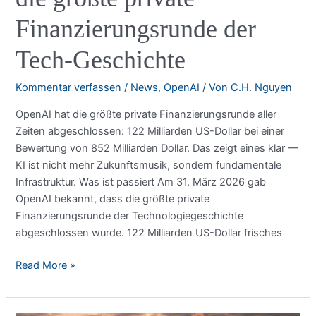
Finanzierungsrunde der
Tech-Geschichte
Kommentar verfassen
/
News
,
OpenAI
/ Von
C.H. Nguyen
OpenAI hat die größte private Finanzierungsrunde aller
Zeiten abgeschlossen: 122 Milliarden US-Dollar bei einer
Bewertung von 852 Milliarden Dollar. Das zeigt eines klar —
KI ist nicht mehr Zukunftsmusik, sondern fundamentale
Infrastruktur. Was ist passiert Am 31. März 2026 gab
OpenAI bekannt, dass die größte private
Finanzierungsrunde der Technologiegeschichte
abgeschlossen wurde. 122 Milliarden US-Dollar frisches
OpenAI
Read More »
sammelt
122
Milliarden