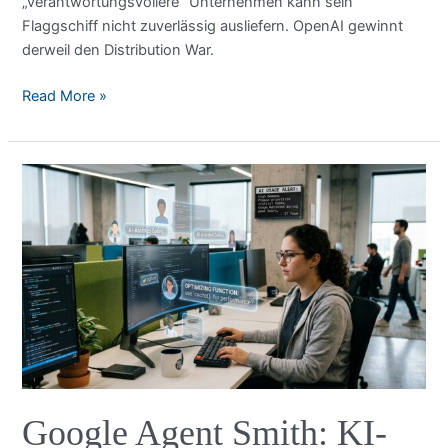
„verantwortungsvollere“ Unternehmen kann sein
Flaggschiff nicht zuverlässig ausliefern. OpenAI gewinnt
derweil den Distribution War.
Claude
Read More »
Mythos
—
Das
leistungsstärkste
KI-
Modell,
das
sich
niemand
leisten
kann
Google Agent Smith: KI-