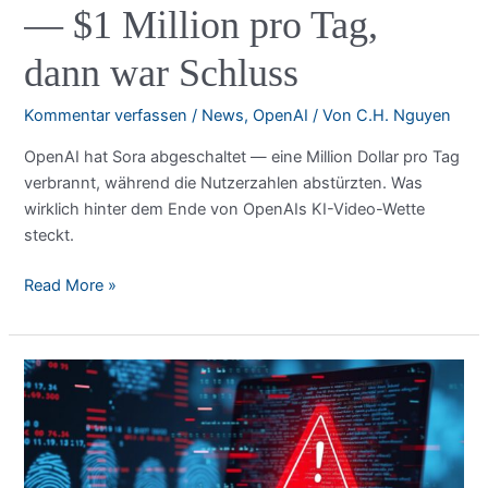
— $1 Million pro Tag,
dann war Schluss
Kommentar verfassen
/
News
,
OpenAI
/ Von
C.H. Nguyen
OpenAI hat Sora abgeschaltet — eine Million Dollar pro Tag
verbrannt, während die Nutzerzahlen abstürzten. Was
wirklich hinter dem Ende von OpenAIs KI-Video-Wette
steckt.
OpenAI
Read More »
hat
Sora
eingestellt
—
$1
Million
pro