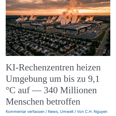
Dollar
ein
—
die
größte
private
Finanzierungsrunde
der
Tech-
Geschichte
KI-Rechenzentren heizen
Umgebung um bis zu 9,1
°C auf — 340 Millionen
Menschen betroffen
Kommentar verfassen
/
News
,
Umwelt
/ Von
C.H. Nguyen