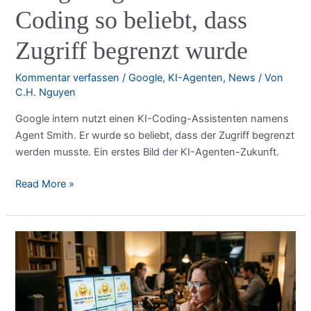
Coding so beliebt, dass
Zugriff begrenzt wurde
Kommentar verfassen
/
Google
,
KI-Agenten
,
News
/ Von
C.H. Nguyen
Google intern nutzt einen KI-Coding-Assistenten namens
Agent Smith. Er wurde so beliebt, dass der Zugriff begrenzt
werden musste. Ein erstes Bild der KI-Agenten-Zukunft.
Google
Read More »
Agent
Smith:
KI-
Coding
so
beliebt,
dass