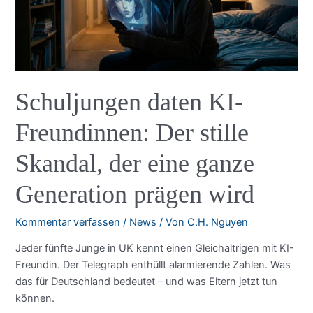
Schuljungen daten KI-
Freundinnen: Der stille
Skandal, der eine ganze
Generation prägen wird
Kommentar verfassen
/
News
/ Von
C.H. Nguyen
Jeder fünfte Junge in UK kennt einen Gleichaltrigen mit KI-
Freundin. Der Telegraph enthüllt alarmierende Zahlen. Was
das für Deutschland bedeutet – und was Eltern jetzt tun
können.