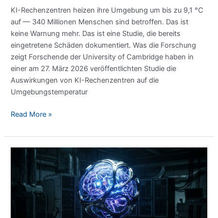
KI-Rechenzentren heizen ihre Umgebung um bis zu 9,1 °C
auf — 340 Millionen Menschen sind betroffen. Das ist
keine Warnung mehr. Das ist eine Studie, die bereits
eingetretene Schäden dokumentiert. Was die Forschung
zeigt Forschende der University of Cambridge haben in
einer am 27. März 2026 veröffentlichten Studie die
Auswirkungen von KI-Rechenzentren auf die
Umgebungstemperatur
KI-
Read More »
Rechenzentren
heizen
Umgebung
um
bis
zu
9,1
°C