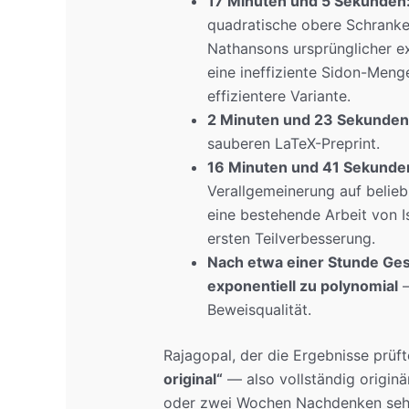
17 Minuten und 5 Sekunden
quadratische obere Schrank
Nathansons ursprünglicher ex
eine ineffiziente Sidon-Meng
effizientere Variante.
2 Minuten und 23 Sekunden
sauberen LaTeX-Preprint.
16 Minuten und 41 Sekunde
Verallgemeinerung auf belie
eine bestehende Arbeit von I
ersten Teilverbesserung.
Nach etwa einer Stunde Ge
exponentiell zu polynomial
—
Beweisqualität.
Rajagopal, der die Ergebnisse prüft
original“
— also vollständig originär.
oder zwei Wochen Nachdenken sehr