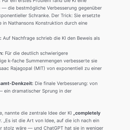
:
Für ein erstes Problem fand die KI eine
e — die bestmögliche Verbesserung gegenüber
ponentieller Schranke. Der Trick: Sie ersetzte
e in Nathansons Konstruktion durch eine
:
Auf Nachfrage schrieb die KI den Beweis als
n:
Für die deutlich schwierigere
bige k-fache Summenmengen verbesserte sie
saac Rajagopal (MIT) von exponentiell zu einer
samt-Denkzeit:
Die finale Verbesserung: von
 ein dramatischer Sprung in der
e, nannte die zentrale Idee der KI
„completely
 „Es ist die Art von Idee, auf die ich nach ein
 stolz wäre — und ChatGPT hat sie in weniger