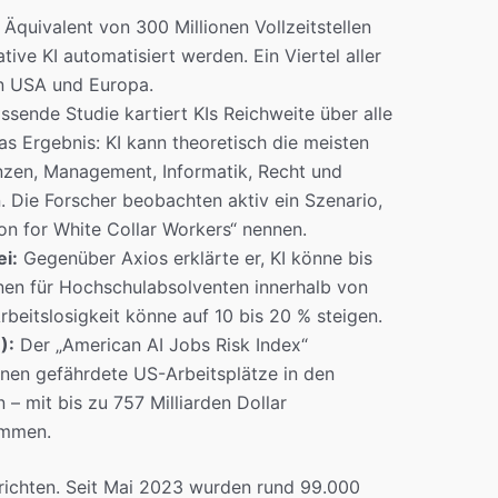
Äquivalent von 300 Millionen Vollzeitstellen
ive KI automatisiert werden. Ein Viertel aller
en USA und Europa.
sende Studie kartiert KIs Reichweite über alle
as Ergebnis: KI kann theoretisch die meisten
nzen, Management, Informatik, Recht und
 Die Forscher beobachten aktiv ein Szenario,
ion for White Collar Workers“ nennen.
i:
Gegenüber Axios erklärte er, KI könne bis
nen für Hochschulabsolventen innerhalb von
Arbeitslosigkeit könne auf 10 bis 20 % steigen.
):
Der „American AI Jobs Risk Index“
ionen gefährdete US-Arbeitsplätze in den
 – mit bis zu 757 Milliarden Dollar
ommen.
erichten. Seit Mai 2023 wurden rund 99.000