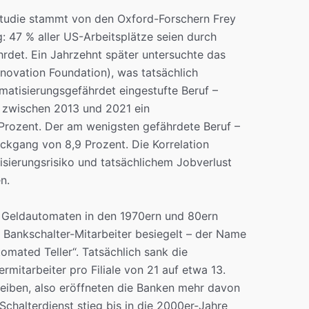
tudie stammt von den Oxford-Forschern Frey
: 47 % aller US-Arbeitsplätze seien durch
rdet. Ein Jahrzehnt später untersuchte das
nnovation Foundation), was tatsächlich
matisierungsgefährdet eingestufte Beruf –
e zwischen 2013 und 2021 ein
rozent. Der am wenigsten gefährdete Beruf –
ückgang von 8,9 Prozent. Die Korrelation
ierungsrisiko und tatsächlichem Jobverlust
n.
s Geldautomaten in den 1970ern und 80ern
 Bankschalter-Mitarbeiter besiegelt – der Name
omated Teller“. Tatsächlich sank die
rmitarbeiter pro Filiale von 21 auf etwa 13.
treiben, also eröffneten die Banken mehr davon
chalterdienst stieg bis in die 2000er-Jahre