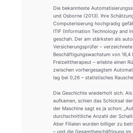
Die bekannteste Automatisierungss
und Osborne (2013). Ihre Schätzung
Computerisierung hochgradig gefäh
ITIF (Information Technology and I
geschah. Der am stärksten als auto
Versicherungsprüfer – verzeichnet
Beschäftigungswachstum von 16,4 P
Freizeittherapeut – erlebte einen R
zwischen vorhergesagtem Automatis
lag bei 0,26 – statistisches Rausche
Die Geschichte wiederholt sich. Al
aufkamen, schien das Schicksal der
der Maschine sagt es ja schon: „Aut
durchschnittliche Anzahl der Schalte
Aber Filialen wurden billiger zu be
– und die Gesamtbeschäftigung im S