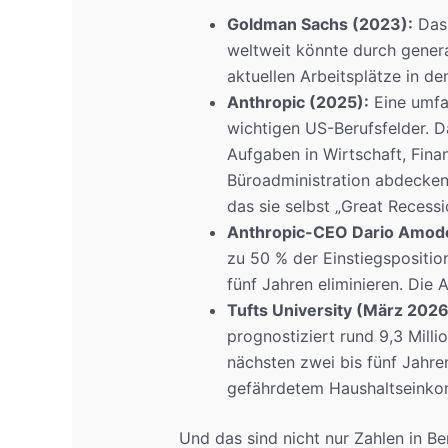
Goldman Sachs (2023):
Das 
weltweit könnte durch generat
aktuellen Arbeitsplätze in d
Anthropic (2025):
Eine umfas
wichtigen US-Berufsfelder. D
Aufgaben in Wirtschaft, Fina
Büroadministration abdecken.
das sie selbst „Great Recess
Anthropic-CEO Dario Amode
zu 50 % der Einstiegspositio
fünf Jahren eliminieren. Die 
Tufts University (März 2026
prognostiziert rund 9,3 Mill
nächsten zwei bis fünf Jahren
gefährdetem Haushaltseink
Und das sind nicht nur Zahlen in B