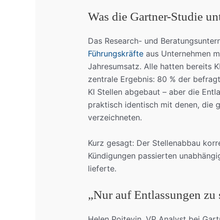
Was die Gartner-Studie unt
Das Research- und Beratungsunte
Führungskräfte
aus Unternehmen mit
Jahresumsatz. Alle hatten bereits 
zentrale Ergebnis: 80 % der befr
KI Stellen abgebaut – aber die Ent
praktisch identisch mit denen, die 
verzeichneten.
Kurz gesagt: Der Stellenabbau korre
Kündigungen passierten unabhängig
lieferte.
„Nur auf Entlassungen zu s
Helen Poitevin, VP Analyst bei Gar