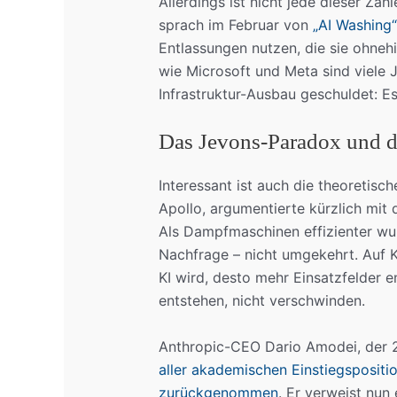
Allerdings ist nicht jede dieser Zah
sprach im Februar von
„AI Washing“
Entlassungen nutzen, die sie ohne
wie Microsoft und Meta sind viele
Infrastruktur-Ausbau geschuldet: Es
Das Jevons-Paradox und 
Interessant ist auch die theoretis
Apollo, argumentierte kürzlich mi
Als Dampfmaschinen effizienter wurd
Nachfrage – nicht umgekehrt. Auf K
KI wird, desto mehr Einsatzfelder 
entstehen, nicht verschwinden.
Anthropic-CEO Dario Amodei, der 
aller akademischen Einstiegspositi
zurückgenommen
. Er verweist nun