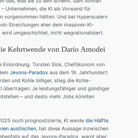
len das, was sie zu sein scheint. Sam Altman
– Unternehmen, die KI als Vorwand für
hin vorgenommen hätten. Und bei Hyperscalern
 Job-Streichungen eher dem massiven KI-
 wird umgeschichtet, nicht wegrationalisiert.
die Kehrtwende von Dario Amodei
che Einordnung. Torsten Slok, Chefökonom von
t dem
Jevons-Paradox
aus dem 19. Jahrhundert:
en und Kohle billiger, stieg die Kohle-
I übertragen: Je leistungsfähiger und günstiger
entstehen – und desto mehr Jobs könnten
2025 noch prognostizierte, KI werde
die Hälfte
onen auslöschen
, hat diese Aussage inzwischen
 ebenfalls auf das Jevons-Paradox, warnt aber: